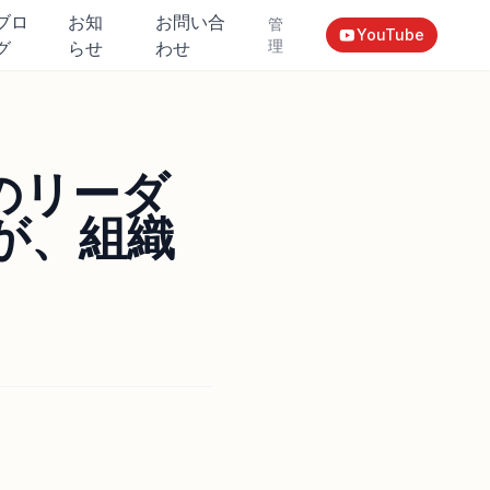
ブロ
お知
お問い合
管
の基準を変える
YouTube
理
グ
らせ
わせ
のリーダ
が、組織