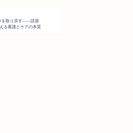
りを取り戻す――語源
から考える看護とケアの本質