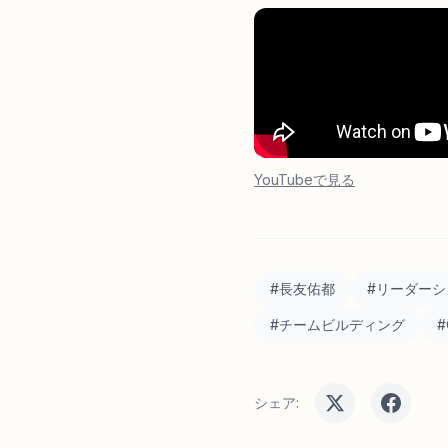
YouTubeで見る
#
長友佑都
#
リーダーシ
#
チームビルディング
#
シェア: