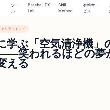
ツー
Baseball DX
Skill
有料サー
に学ぶ「空気清浄機」のリーダーシップ――笑われるほどの夢が、組織
ル
Lab
Method
ビス
キャリアマインド
に学ぶ「空気清浄機」
――笑われるほどの夢
変える