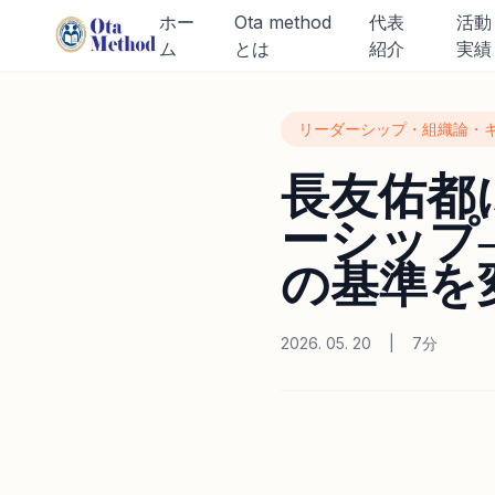
ホー
Ota method
代表
活動
ホーム
>
ブログ
>
長友佑都
ム
とは
紹介
実績
リーダーシップ・組織論・
長友佑都
ーシップ
の基準を
2026. 05. 20
|
7分