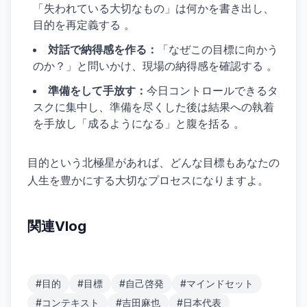
「失われている大切なもの」は何かを書き出し、
目的を再定義する 。
対話で納得感を作る：
「なぜこの目標に向かう
のか？」と問いかけ、現場の納得感を確認する 。
準備をして手放す：
今日コントロールできるタ
スクに集中し、準備を尽くした後は結果への執着
を手放し「成るようになる」と腹を括る 。
目的という北極星があれば、どんな目標もあなたの
人生を豊かにする大切なプロセスになりますよ。
関連Vlog
#
目的
#
目標
#
自己啓発
#
マインドセット
#
コンテキスト
#
吉田麻也
#
日本代表