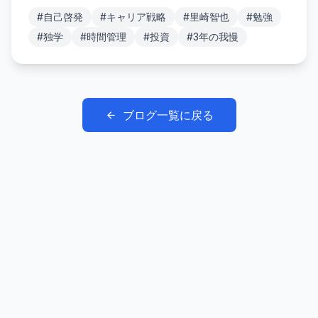
#
自己啓発
#
キャリア戦略
#
里崎智也
#
勉強
#
独学
#
時間管理
#
投資
#
3年の我慢
ブログ一覧に戻る